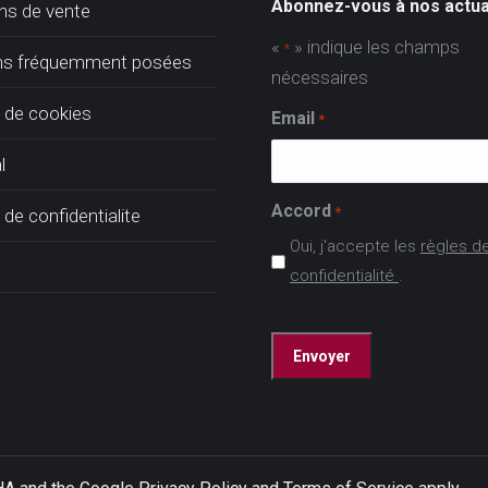
Abonnez-vous à nos actua
ns de vente
«
» indique les champs
*
ns fréquemment posées
nécessaires
e de cookies
Email
*
l
Accord
*
 de confidentialite
Oui, j'accepte les
règles d
confidentialité
.
CAPTCHA