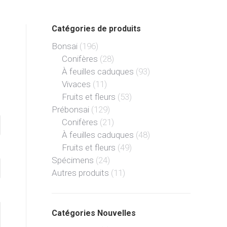
Catégories de produits
Bonsai
(196)
Conifères
(28)
À feuilles caduques
(93)
Vivaces
(11)
Fruits et fleurs
(53)
Prébonsai
(129)
Conifères
(21)
À feuilles caduques
(48)
Fruits et fleurs
(49)
Spécimens
(24)
Autres produits
(11)
Catégories Nouvelles