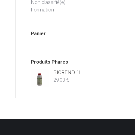
Non classifié(e)
Formation
Panier
Produits Phares
BIOREND 1L
29,00
€