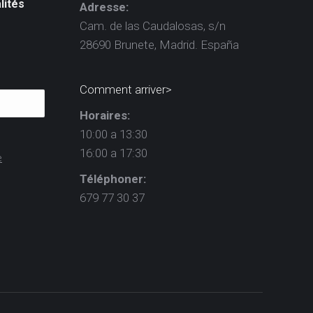
lités
Adresse:
Cam. de las Caudalosas, s/n
28690 Brunete, Madrid. España
Comment arriver>
Horaires:
10:00 a 13:30
16:00 a 17:30
e
Téléphoner:
679 77 30 37