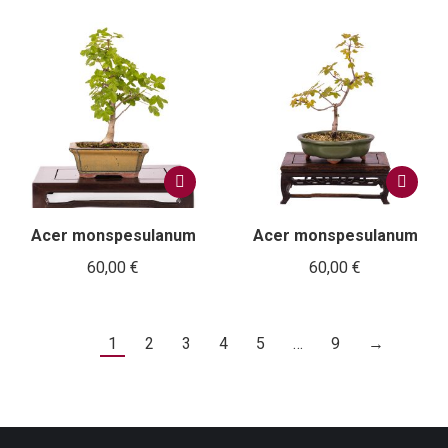
Acer monspesulanum
Acer monspesulanum
60,00
€
60,00
€
1
2
3
4
5
…
9
→