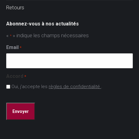
Retours
Abonnez-vous à nos actualités
«
» indique les champs nécessaires
*
Email
*
Accord
*
Oui, j'accepte les
règles de confidentialité
.
CAPTCHA