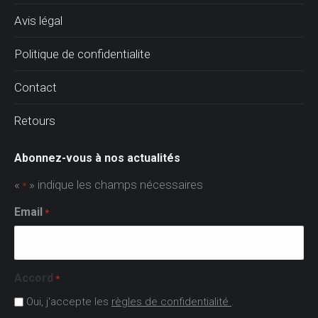
Avis légal
Politique de confidentialite
Contact
Retours
Abonnez-vous à nos actualités
«
» indique les champs nécessaires
*
Email
*
Accord
*
Oui, j'accepte les
règles de confidentialité
.