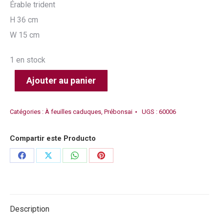
Érable trident
H 36 cm
W 15 cm
1 en stock
Ajouter au panier
Catégories :
À feuilles caduques
,
Prébonsai
UGS :
60006
Compartir este Producto
Partager
Partager
Partager
Partager
sur
sur
sur
sur
Facebook
X
WhatsApp
Pinterest
Description