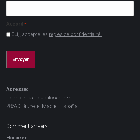
Accord
*
Oui, j'accepte les
règles de confidentialité
.
CAPTCHA
Adresse:
Cam. de las Caudalosas, s/n
28690 Brunete, Madrid. España
Comment arriver>
Horaires: