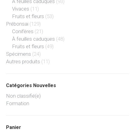
À feuilles caduques
(93)
Vivaces
(11)
Fruits et fleurs
(53)
Prébonsai
(129)
Conifères
(21)
À feuilles caduques
(48)
Fruits et fleurs
(49)
Spécimens
(24)
Autres produits
(11)
Catégories Nouvelles
Non classifié(e)
Formation
Panier