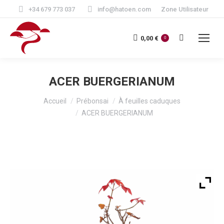
+34 679 773 037
info@hatoen.com
Zone Utilisateur
Recherche
0,00
€
0
:
ACER BUERGERIANUM
Vous êtes ici :
Accueil
Prébonsai
À feuilles caduques
ACER BUERGERIANUM