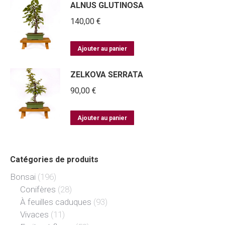
ALNUS GLUTINOSA
140,00
€
Ajouter au panier
ZELKOVA SERRATA
90,00
€
Ajouter au panier
Catégories de produits
Bonsai
(196)
Conifères
(28)
À feuilles caduques
(93)
Vivaces
(11)