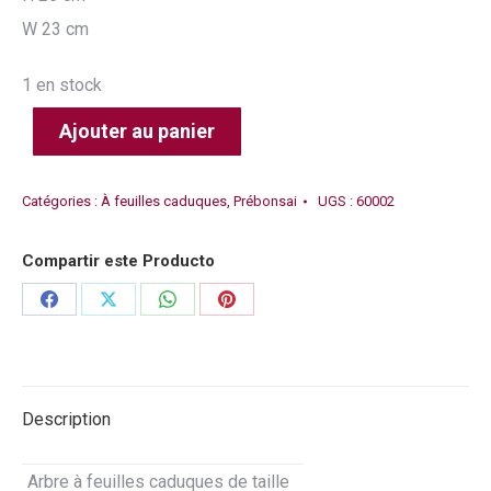
W 23 cm
1 en stock
Ajouter au panier
Catégories :
À feuilles caduques
,
Prébonsai
UGS :
60002
Compartir este Producto
Partager
Partager
Partager
Partager
sur
sur
sur
sur
Facebook
X
WhatsApp
Pinterest
Description
Arbre à feuilles caduques de taille