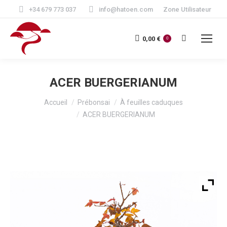
+34 679 773 037
info@hatoen.com
Zone Utilisateur
Recherche
0,00
€
0
:
ACER BUERGERIANUM
Vous êtes ici :
Accueil
Prébonsai
À feuilles caduques
ACER BUERGERIANUM