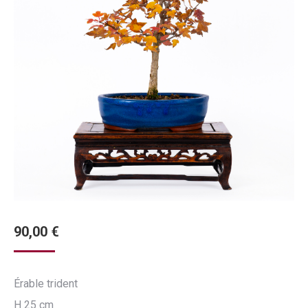
90,00
€
Érable trident
H 25 cm