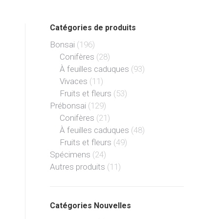
Catégories de produits
Bonsai
(196)
Conifères
(28)
À feuilles caduques
(93)
Vivaces
(11)
Fruits et fleurs
(53)
Prébonsai
(129)
Conifères
(21)
À feuilles caduques
(48)
Fruits et fleurs
(49)
Spécimens
(24)
Autres produits
(11)
Catégories Nouvelles