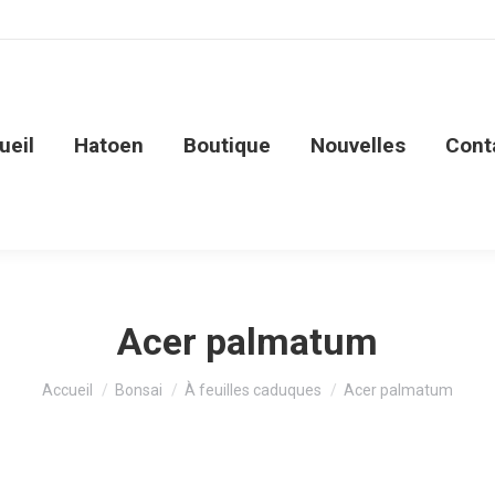
ueil
Hatoen
Boutique
Nouvelles
Cont
Acer palmatum
Vous êtes ici :
Accueil
Bonsai
À feuilles caduques
Acer palmatum