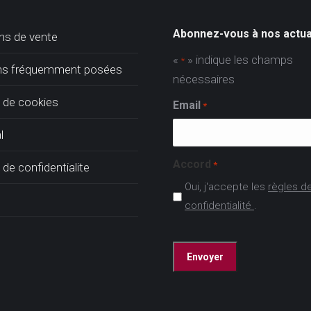
Abonnez-vous à nos actua
ns de vente
«
» indique les champs
*
ns fréquemment posées
nécessaires
e de cookies
Email
*
l
Accord
*
 de confidentialite
Oui, j'accepte les
règles d
confidentialité
.
CAPTCHA