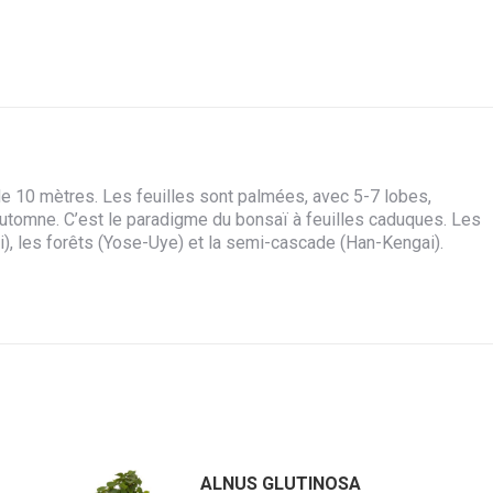
sur
sur
sur
sur
Facebook
X
WhatsApp
Pinterest
de 10 mètres. Les feuilles sont palmées, avec 5-7 lobes,
automne. C’est le paradigme du bonsaï à feuilles caduques. Les
i), les forêts (Yose-Uye) et la semi-cascade (Han-Kengai).
ALNUS GLUTINOSA