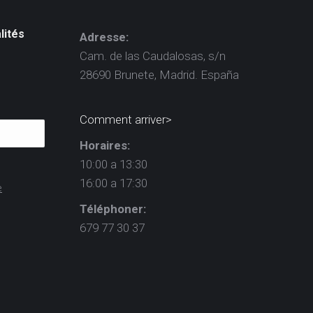
lités
Adresse:
Cam. de las Caudalosas, s/n
28690 Brunete, Madrid. España
Comment arriver>
Horaires:
10:00 a 13:30
16:00 a 17:30
e
Téléphoner:
679 77 30 37