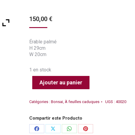
150,00
€
Érable palmé
H 29cm
W 20cm
1 en stock
Ajouter au panier
Catégories :
Bonsai
,
À feuilles caduques
UGS :
40020
Compartir este Producto
Partager
Partager
Partager
Partager