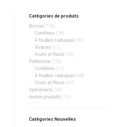
Catégories de produits
Bonsai
(196)
Conifères
(28)
À feuilles caduques
(93)
Vivaces
(11)
Fruits et fleurs
(53)
Prébonsai
(129)
Conifères
(21)
À feuilles caduques
(48)
Fruits et fleurs
(49)
Spécimens
(24)
Autres produits
(11)
Catégories Nouvelles