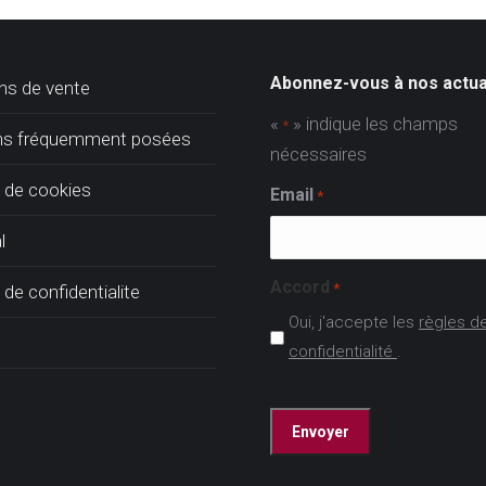
Abonnez-vous à nos actua
ns de vente
«
» indique les champs
*
ns fréquemment posées
nécessaires
e de cookies
Email
*
l
Accord
*
 de confidentialite
Oui, j'accepte les
règles d
confidentialité
.
CAPTCHA