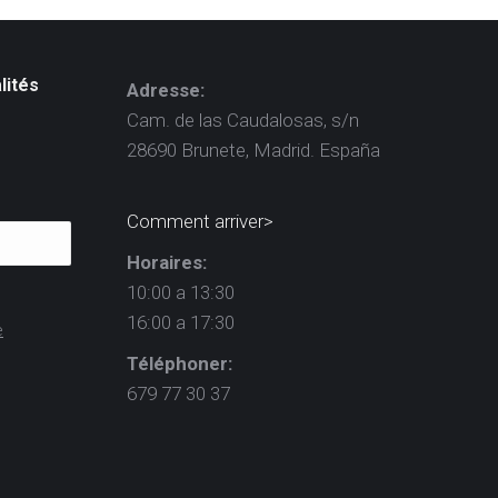
lités
Adresse:
Cam. de las Caudalosas, s/n
28690 Brunete, Madrid. España
Comment arriver>
Horaires:
10:00 a 13:30
16:00 a 17:30
e
Téléphoner:
679 77 30 37