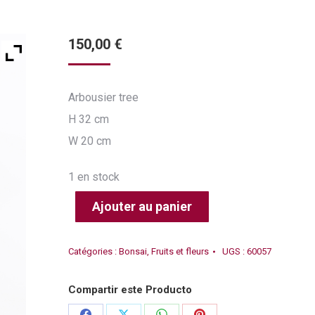
150,00
€
Arbousier tree
H 32 cm
W 20 cm
1 en stock
Ajouter au panier
Catégories :
Bonsai
,
Fruits et fleurs
UGS :
60057
Compartir este Producto