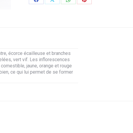
Partager
Partager
Partager
Partager
sur
sur
sur
sur
Facebook
X
WhatsApp
Pinterest
re, écorce écailleuse et branches
lées, vert vif. Les inflorescences
 comestible, jaune, orange et rouge
bien, ce qui lui permet de se former