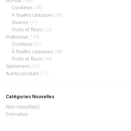
Bonsai
(196)
Conifères
(28)
À feuilles caduques
(93)
Vivaces
(11)
Fruits et fleurs
(53)
Prébonsai
(129)
Conifères
(21)
À feuilles caduques
(48)
Fruits et fleurs
(49)
Spécimens
(24)
Autres produits
(11)
Catégories Nouvelles
Non classifié(e)
Formation