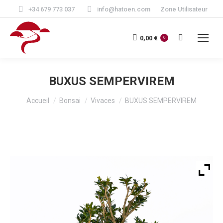
+34 679 773 037
info@hatoen.com
Zone Utilisateur
Recherche
0,00
€
0
:
BUXUS SEMPERVIREM
Vous êtes ici :
Accueil
Bonsai
Vivaces
BUXUS SEMPERVIREM