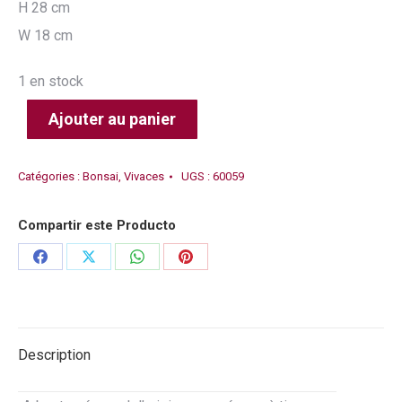
H 28 cm
W 18 cm
1 en stock
Ajouter au panier
Catégories :
Bonsai
,
Vivaces
UGS :
60059
Compartir este Producto
Partager
Partager
Partager
Partager
sur
sur
sur
sur
Facebook
X
WhatsApp
Pinterest
Description