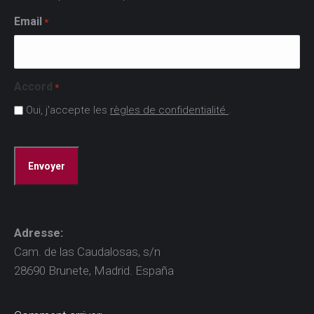
Email
*
Accord
*
Oui, j'accepte les
règles de confidentialité
.
CAPTCHA
Adresse:
Cam. de las Caudalosas, s/n
28690 Brunete, Madrid. España