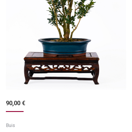
90,00
€
Buis