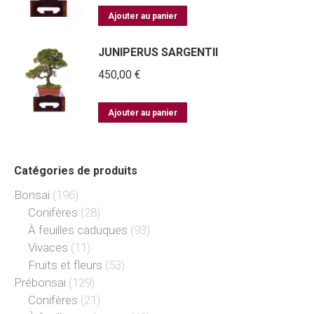
Ajouter au panier
JUNIPERUS SARGENTII
450,00
€
Ajouter au panier
Catégories de produits
Bonsai
(196)
Conifères
(28)
À feuilles caduques
(93)
Vivaces
(11)
Fruits et fleurs
(53)
Prébonsai
(129)
Conifères
(21)