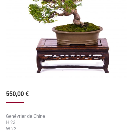
550,00
€
Genévrier de Chine
H 23
W 22