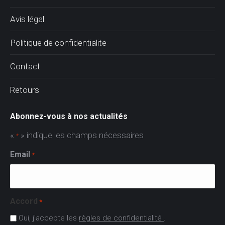
Avis légal
Politique de confidentialite
Contact
Retours
Abonnez-vous à nos actualités
«
» indique les champs nécessaires
*
Email
*
Accord
*
Oui, j'accepte les
règles de confidentialité
.