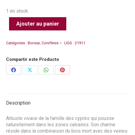
1 en stock
Ajouter au panier
Catégories :
Bonsai
,
Conifères
UGS :
21911
Compartir este Producto
Partager
Partager
Partager
Partager
sur
sur
sur
sur
Facebook
X
WhatsApp
Pinterest
Description
Arbuste vivace de la famille des cyprès qui pousse
naturellement dans les zones calcaires. Son charme
réside dans la combinaison du bois mort avec des veines