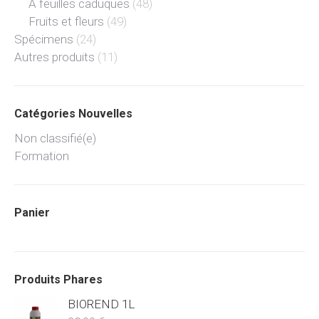
À feuilles caduques
(48)
Fruits et fleurs
(49)
Spécimens
(24)
Autres produits
(11)
Catégories Nouvelles
Non classifié(e)
Formation
Panier
Produits Phares
BIOREND 1L