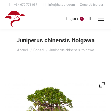
+34 679 773 037
info@hatoen.com
Zone Utilisateur
Recherche
0,00
€
0
:
Juniperus chinensis Itoigawa
Vous êtes ici :
Accueil
Bonsai
Juniperus chinensis Itoigawa