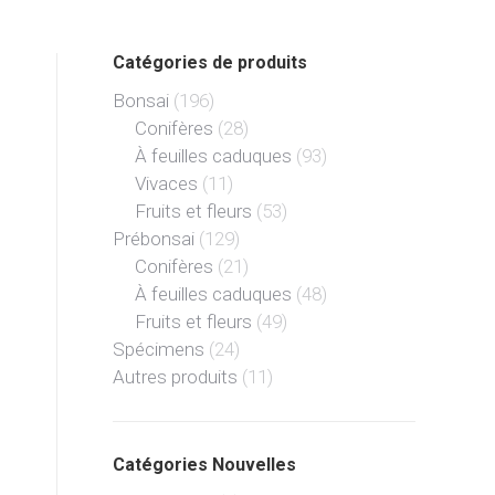
Catégories de produits
Bonsai
(196)
Conifères
(28)
À feuilles caduques
(93)
Vivaces
(11)
Fruits et fleurs
(53)
Prébonsai
(129)
Conifères
(21)
À feuilles caduques
(48)
Fruits et fleurs
(49)
Spécimens
(24)
Autres produits
(11)
Catégories Nouvelles