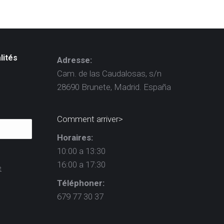
lités
Adresse:
Cam. de las Caudalosas, s/n
28690 Brunete, Madrid. España
Comment arriver>
Horaires:
10:00 a 13:30
16:00 a 17:30
e
Téléphoner:
679 77 30 37