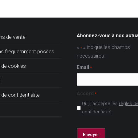
Abonnez-vous à nos actua
ns de vente
«
» indique les champs
*
ns fréquemment posées
nécessaires
e de cookies
Email
*
l
Accord
*
 de confidentialite
Oui, j'accepte les
règles d
confidentialité
.
CAPTCHA