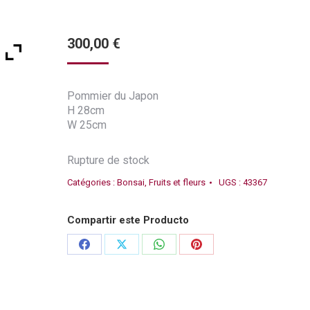
300,00
€
Pommier du Japon
H 28cm
W 25cm
Rupture de stock
Catégories :
Bonsai
,
Fruits et fleurs
UGS :
43367
Compartir este Producto
Partager
Partager
Partager
Partager
sur
sur
sur
sur
Facebook
X
WhatsApp
Pinterest