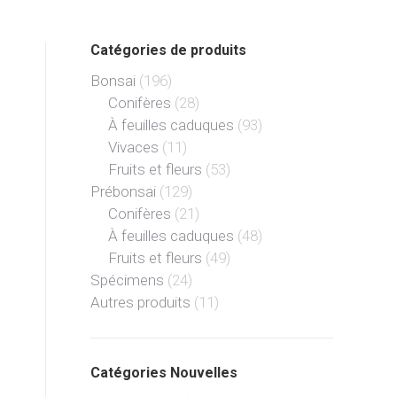
Catégories de produits
Bonsai
(196)
Conifères
(28)
À feuilles caduques
(93)
Vivaces
(11)
Fruits et fleurs
(53)
Prébonsai
(129)
Conifères
(21)
À feuilles caduques
(48)
Fruits et fleurs
(49)
Spécimens
(24)
Autres produits
(11)
Catégories Nouvelles