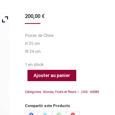
200,00
€
Poirier de Chine
H 35 cm
W 24 cm
1 en stock
Ajouter au panier
Catégories :
Bonsai
,
Fruits et fleurs
UGS :
60083
Compartir este Producto