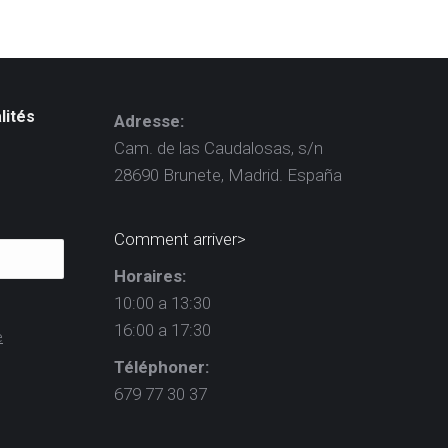
lités
Adresse:
Cam. de las Caudalosas, s/n
28690 Brunete, Madrid. España
Comment arriver>
Horaires:
10:00 a 13:30
16:00 a 17:30
e
Téléphoner:
679 77 30 37