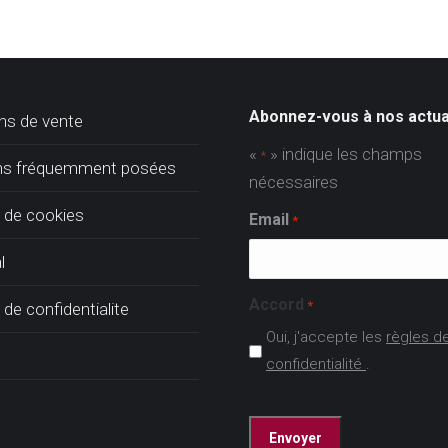
Abonnez-vous à nos actua
ns de vente
«
» indique les champs
*
ns fréquemment posées
nécessaires
e de cookies
Email
*
l
Accord
*
 de confidentialite
Oui, j'accepte les
règles d
confidentialité
.
CAPTCHA