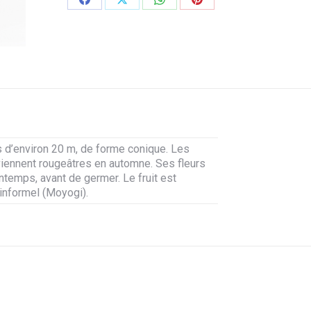
Partager
Partager
Partager
Partager
sur
sur
sur
sur
Facebook
X
WhatsApp
Pinterest
es d’environ 20 m, de forme conique. Les
eviennent rougeâtres en automne. Ses fleurs
ntemps, avant de germer. Le fruit est
 informel (Moyogi).