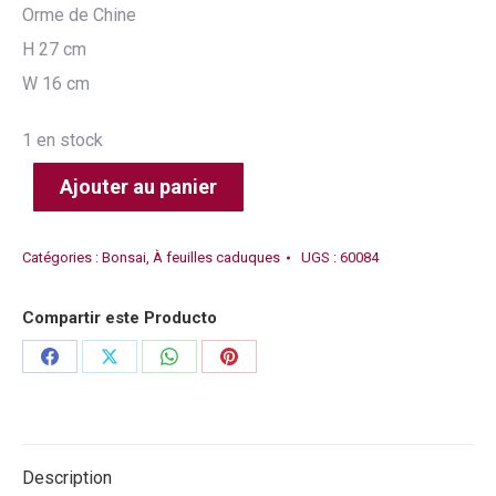
Orme de Chine
H 27 cm
W 16 cm
1 en stock
Ajouter au panier
Catégories :
Bonsai
,
À feuilles caduques
UGS :
60084
Compartir este Producto
Partager
Partager
Partager
Partager
sur
sur
sur
sur
Facebook
X
WhatsApp
Pinterest
Description