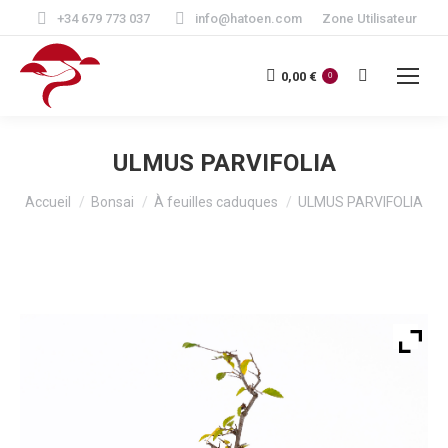
+34 679 773 037
info@hatoen.com
Zone Utilisateur
Recherche
0,00
€
0
:
ULMUS PARVIFOLIA
Vous êtes ici :
Accueil
Bonsai
À feuilles caduques
ULMUS PARVIFOLIA