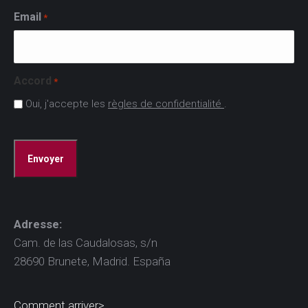
Email
*
Accord
*
Oui, j'accepte les
règles de confidentialité
.
CAPTCHA
Adresse:
Cam. de las Caudalosas, s/n
28690 Brunete, Madrid. España
Comment arriver>