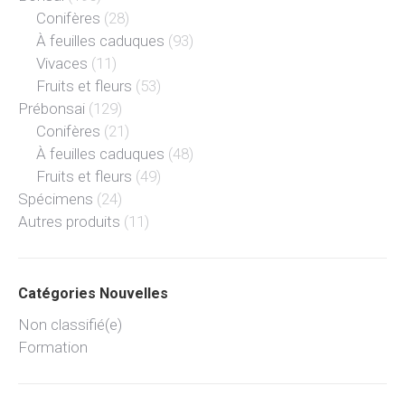
Conifères
(28)
À feuilles caduques
(93)
Vivaces
(11)
Fruits et fleurs
(53)
Prébonsai
(129)
Conifères
(21)
À feuilles caduques
(48)
Fruits et fleurs
(49)
Spécimens
(24)
Autres produits
(11)
Catégories Nouvelles
Non classifié(e)
Formation