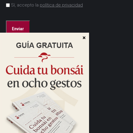
Acuerdo
Sí, accepto la
política de privacidad
*
CAPTCHA
Dirección:
Cam. de las Caudalosas, s/n
28690 Brunete, Madrid
Cómo llegar>
Horario:
10:00 a 13:30
16:00 a 17:30
Horario de verano:
Tardes cerrado