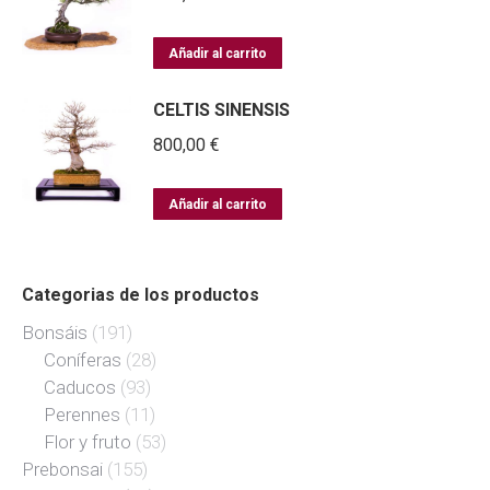
Añadir al carrito
CELTIS SINENSIS
800,00
€
Añadir al carrito
Categorias de los productos
Bonsáis
(191)
Coníferas
(28)
Caducos
(93)
Perennes
(11)
Flor y fruto
(53)
Prebonsai
(155)