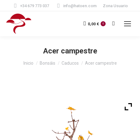
+34 679 773 037
info@hatoen.com
Zona Usuario
Buscar:
0,00
€
0
Acer campestre
Estás aquí:
Inicio
Bonsáis
Caducos
Acer campestre