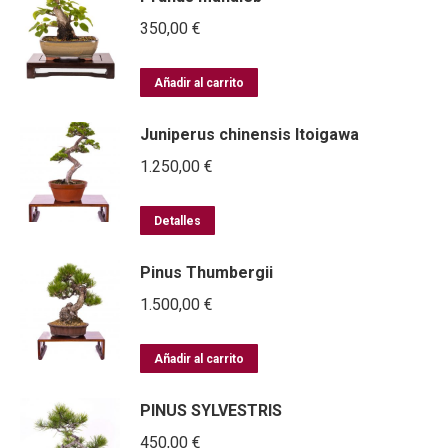
350,00
€
Añadir al carrito
Juniperus chinensis Itoigawa
1.250,00
€
Detalles
Pinus Thumbergii
1.500,00
€
Añadir al carrito
PINUS SYLVESTRIS
450,00
€