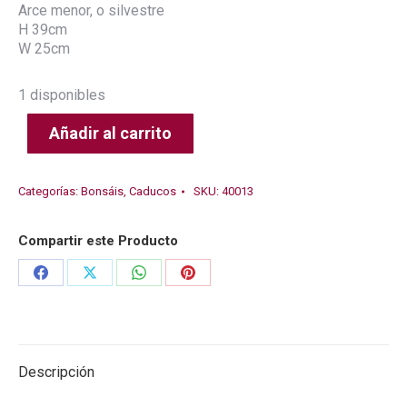
Arce menor, o silvestre
H 39cm
W 25cm
1 disponibles
Añadir al carrito
Categorías:
Bonsáis
,
Caducos
SKU:
40013
Compartir este Producto
Share
Share
Share
Share
on
on
on
on
Facebook
X
WhatsApp
Pinterest
Descripción