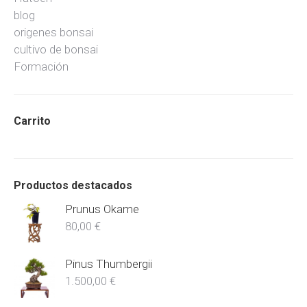
blog
origenes bonsai
cultivo de bonsai
Formación
Carrito
Productos destacados
Prunus Okame
80,00
€
Pinus Thumbergii
1.500,00
€