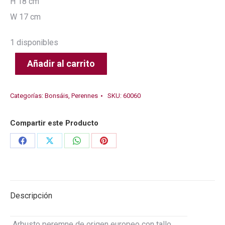
H 18 cm
W 17 cm
1 disponibles
Añadir al carrito
Categorías:
Bonsáis
,
Perennes
SKU:
60060
Compartir este Producto
Share
Share
Share
Share
on
on
on
on
Facebook
X
WhatsApp
Pinterest
Descripción
Arbusto peremne de origen europeo con tallo