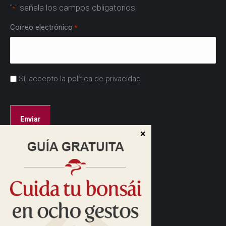
"
" señala los campos obligatorios
*
Correo electrónico
*
Acuerdo
Sí, accepto la
política de privacidad
*
CAPTCHA
Dirección:
Cam. de las Caudalosas, s/n
28690 Brunete, Madrid
Cómo llegar>