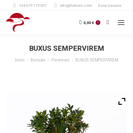
+34 679 773 037
info@hatoen.com
Zona Usuario
Buscar:
0,00
€
0
BUXUS SEMPERVIREM
Estás aquí:
Inicio
Bonsáis
Perennes
BUXUS SEMPERVIREM