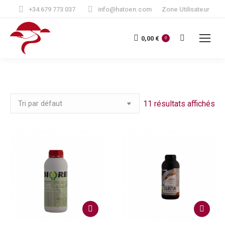
+34 679 773 037
info@hatoen.com
Zone Utilisateur
Recherche
0,00
€
0
:
11 résultats affichés