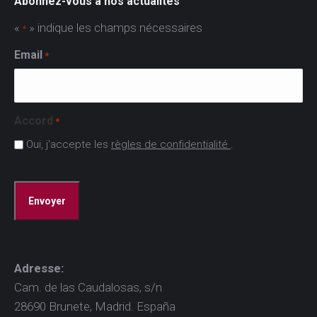
Abonnez-vous à nos actualités
«
» indique les champs nécessaires
*
Email
*
Accord
*
Oui, j'accepte les
règles de confidentialité
.
CAPTCHA
Adresse:
Cam. de las Caudalosas, s/n
28690 Brunete, Madrid. España