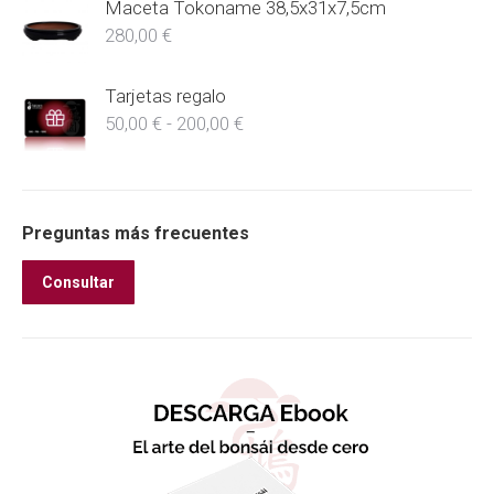
Maceta Tokoname 38,5x31x7,5cm
280,00
€
Tarjetas regalo
Rango
50,00
€
-
200,00
€
de
precios:
desde
50,00 €
hasta
Preguntas más frecuentes
200,00 €
Consultar