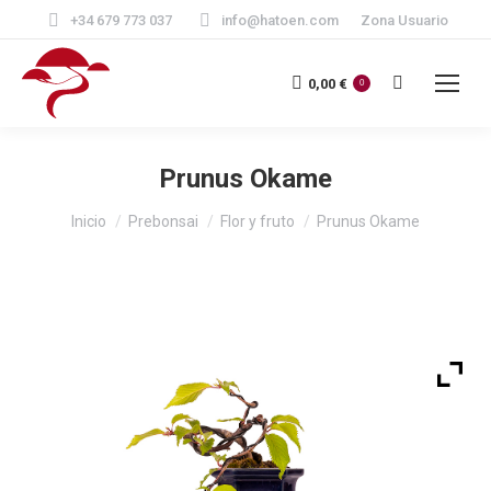
+34 679 773 037
info@hatoen.com
Zona Usuario
Buscar:
0,00
€
0
Prunus Okame
Estás aquí:
Inicio
Prebonsai
Flor y fruto
Prunus Okame