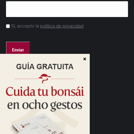
Acuerdo
Sí, accepto la
política de privacidad
*
CAPTCHA
Dirección:
Cam. de las Caudalosas, s/n
28690 Brunete, Madrid
Cómo llegar>
Horario:
10:00 a 13:30
16:00 a 17:30