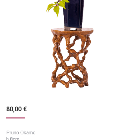
80,00
€
Pruno Okame
h 8cm