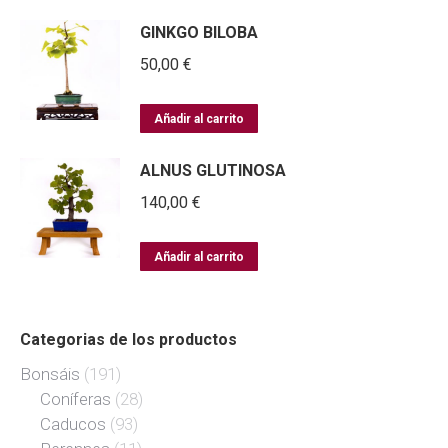
GINKGO BILOBA
50,00
€
Añadir al carrito
ALNUS GLUTINOSA
140,00
€
Añadir al carrito
Categorias de los productos
Bonsáis
(191)
Coníferas
(28)
Caducos
(93)