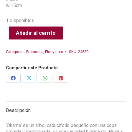
w 15cm
1 disponibles
Añadir al carrito
Categorías:
Prebonsai
,
Flor y fruto
SKU:
24520
Compartir este Producto
Share
Share
Share
Share
on
on
on
on
Facebook
X
WhatsApp
Pinterest
Descripción
‘Okame’ es un árbol caducifolio pequeño con una copa
erguida y redondeada. Es una variedad hibrida del Prunus