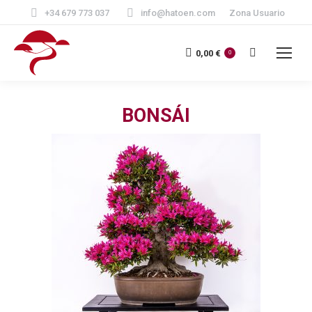
+34 679 773 037
info@hatoen.com
Zona Usuario
Buscar:
0,00
€
0
BONSÁI