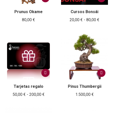
producto
tiene
Prunus Okame
Cursos Bonsái
múltiple
variantes
Rango
80,00
€
20,00
€
-
80,00
€
Las
de
opcione
se
precios
pueden
desde
elegir
20,00 €
en
la
hasta
página
80,00 €
de
producto
Este
producto
tiene
Tarjetas regalo
Pinus Thumbergii
múltiples
variantes.
Rango
50,00
€
-
200,00
€
1.500,00
€
Las
de
opciones
se
precios: