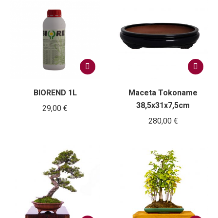
pueden
desde
elegir
50,00 €
en
la
hasta
página
200,00 €
de
producto
BIOREND 1L
Maceta Tokoname
38,5x31x7,5cm
29,00
€
280,00
€