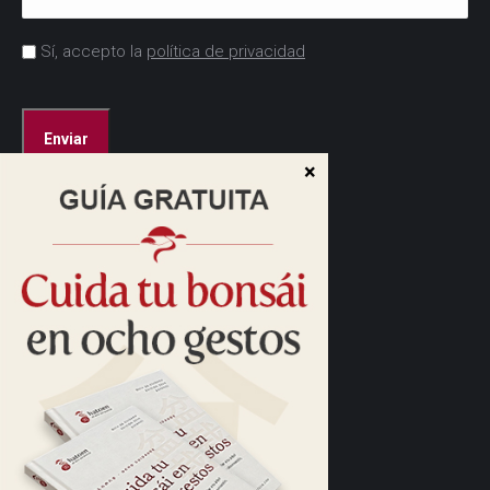
Acuerdo
Sí, accepto la
política de privacidad
*
CAPTCHA
Dirección:
Cam. de las Caudalosas, s/n
28690 Brunete, Madrid
Cómo llegar>
Horario:
10:00 a 13:30
16:00 a 17:30
Horario de verano:
Tardes cerrado