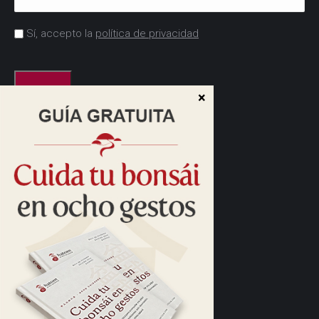
Acuerdo
Sí, accepto la
política de privacidad
*
CAPTCHA
Dirección:
Cam. de las Caudalosas, s/n
28690 Brunete, Madrid
Cómo llegar>
Horario:
10:00 a 13:30
16:00 a 17:30
Horario de verano:
Tardes cerrado