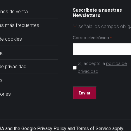
Suscríbete a nuestras
nes de venta
Newsletters
as más frecuentes
"
" señala los campos oblig
*
Correo electrónico
*
 de cookies
gal
Acuerdo
Sí, accepto la
política de
de privacidad
*
privacidad
o
CAPTCHA
iones
CHA and the Google
Privacy Policy
and
Terms of Service
apply.