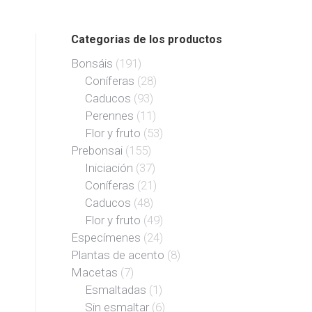
Categorias de los productos
Bonsáis
(191)
Coníferas
(28)
Caducos
(93)
Perennes
(11)
Flor y fruto
(53)
Prebonsai
(155)
Iniciación
(37)
Coníferas
(21)
Caducos
(48)
Flor y fruto
(49)
Especímenes
(24)
Plantas de acento
(8)
Macetas
(7)
Esmaltadas
(1)
Sin esmaltar
(6)