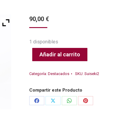
90,00
€
1 disponibles
Añadir al carrito
Categoría:
Destacados
SKU:
Suiseki2
Compartir este Producto
Share
Share
Share
Share
on
on
on
on
Facebook
X
WhatsApp
Pinterest