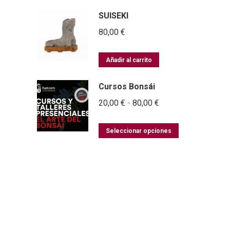
SUISEKI
80,00
€
Añadir al carrito
Cursos Bonsái
Rango
20,00
€
-
80,00
€
de
Este
precios:
Seleccionar opciones
producto
desde
tiene
20,00 €
múltiples
variantes.
hasta
Las
80,00 €
opciones
se
pueden
elegir