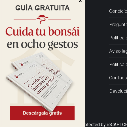
Condicio
Pregunt
Política
Aviso le
Política 
Contact
Devoluc
Hatoen © 2026 • This site is protected by reCAPT