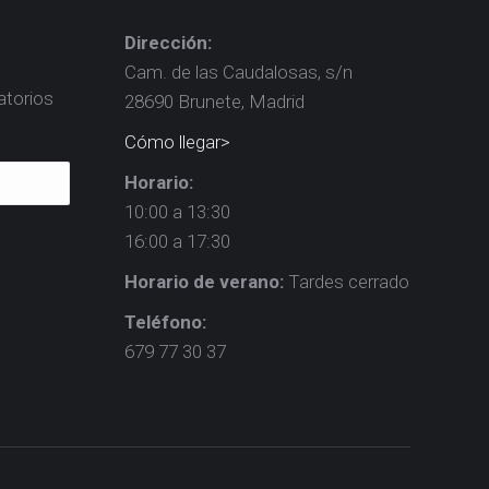
Dirección:
Cam. de las Caudalosas, s/n
atorios
28690 Brunete, Madrid
Cómo llegar>
Horario:
10:00 a 13:30
16:00 a 17:30
Horario de verano:
Tardes cerrado
Teléfono:
679 77 30 37