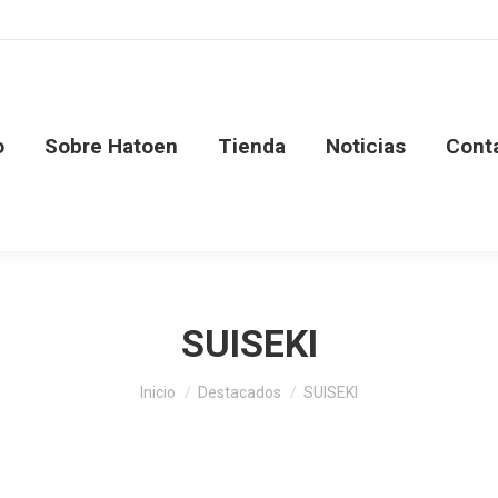
o
Sobre Hatoen
Tienda
Noticias
Cont
SUISEKI
Estás aquí:
Inicio
Destacados
SUISEKI