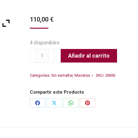
110,00
€
4 disponibles
Yixing
Añadir al carrito
24x24x7cm
cantidad
Categorías:
Sin esmaltar
,
Macetas
SKU:
2M06
Compartir este Producto
Share
Share
Share
Share
on
on
on
on
Facebook
X
WhatsApp
Pinterest