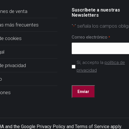
Suscríbete a nuestras
nes de venta
Newsletters
as más frecuentes
"
" señala los campos oblig
*
Correo electrónico
*
 de cookies
gal
Acuerdo
Sí, accepto la
política de
de privacidad
*
privacidad
o
CAPTCHA
iones
CHA and the Google
Privacy Policy
and
Terms of Service
apply.