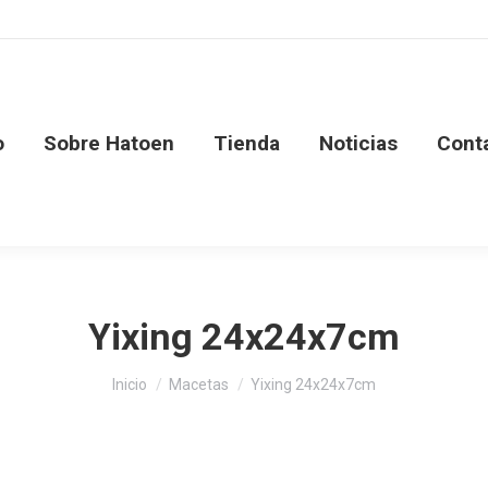
o
Sobre Hatoen
Tienda
Noticias
Cont
Yixing 24x24x7cm
Estás aquí:
Inicio
Macetas
Yixing 24x24x7cm