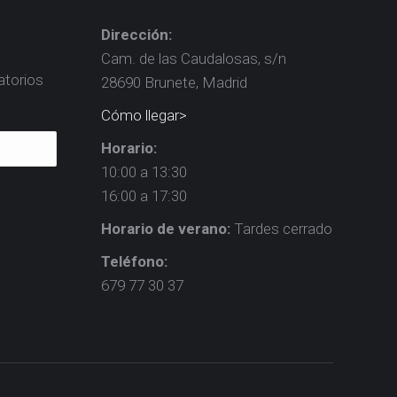
Dirección:
Cam. de las Caudalosas, s/n
atorios
28690 Brunete, Madrid
Cómo llegar>
Horario:
10:00 a 13:30
16:00 a 17:30
Horario de verano:
Tardes cerrado
Teléfono:
679 77 30 37