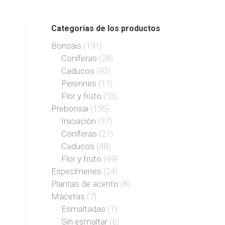
Categorias de los productos
Bonsáis
(191)
Coníferas
(28)
Caducos
(93)
Perennes
(11)
Flor y fruto
(53)
Prebonsai
(155)
Iniciación
(37)
Coníferas
(21)
Caducos
(48)
Flor y fruto
(49)
Especímenes
(24)
Plantas de acento
(8)
Macetas
(7)
Esmaltadas
(1)
Sin esmaltar
(6)