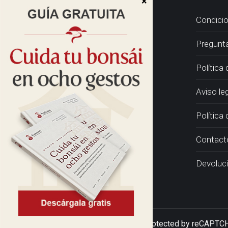
Condicio
Pregunt
Política
Aviso le
Política 
Contact
Devoluc
Hatoen © 2026 • This site is protected by reCAPT