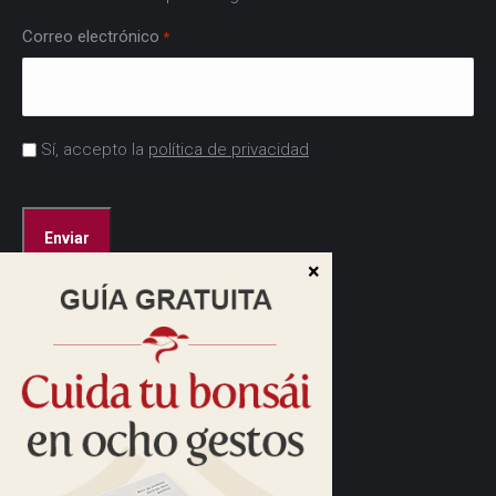
Correo electrónico
*
Acuerdo
Sí, accepto la
política de privacidad
*
CAPTCHA
Dirección:
Cam. de las Caudalosas, s/n
28690 Brunete, Madrid
Cómo llegar>
Horario: