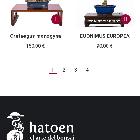
Crataegus monogyna
EUONIMUS EUROPEA
150,00
€
90,00
€
1
2
3
4
→