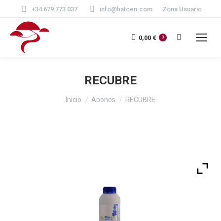
+34 679 773 037
info@hatoen.com
Zona Usuario
Buscar:
0,00
€
0
RECUBRE
Estás aquí:
Inicio
Abonos
RECUBRE