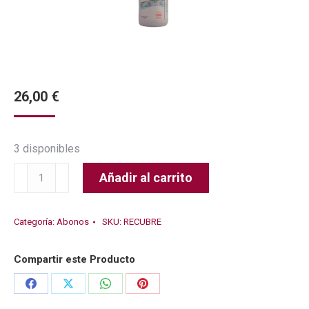
26,00
€
3 disponibles
RECUBRE
Añadir al carrito
cantidad
Categoría:
Abonos
SKU:
RECUBRE
Compartir este Producto
Share
Share
Share
Share