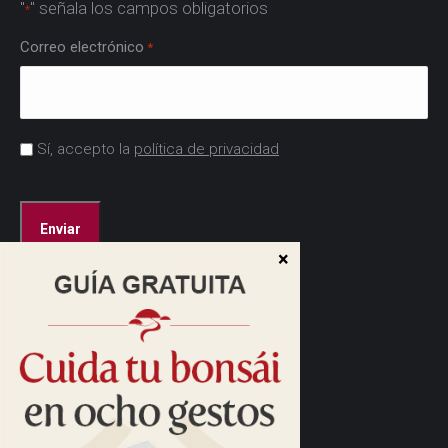
"
" señala los campos obligatorios
*
Correo electrónico
*
Acuerdo
Sí, accepto la
política de privacidad
*
CAPTCHA
Dirección:
Cam. de las Caudalosas, s/n
28690 Brunete, Madrid
Cómo llegar>