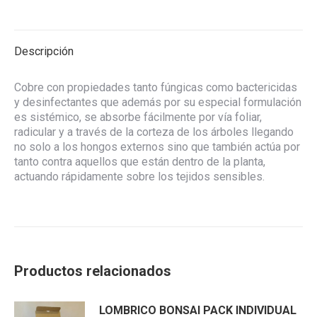
on
on
on
on
Facebook
X
WhatsApp
Pinterest
Descripción
Cobre con propiedades tanto fúngicas como bactericidas
y desinfectantes que además por su especial formulación
es sistémico, se absorbe fácilmente por vía foliar,
radicular y a través de la corteza de los árboles llegando
no solo a los hongos externos sino que también actúa por
tanto contra aquellos que están dentro de la planta,
actuando rápidamente sobre los tejidos sensibles.
Productos relacionados
LOMBRICO BONSAI PACK INDIVIDUAL