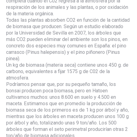
completa cuando el C02 regresa a la atmósfera por la
respiración de los animales y las plantas, o por oxidación
de la materia orgánica.
Todas las plantas absorben CO2 en función de la cantidad
de biomasa que producen. Según un estudio elaborado
por la Universidad de Sevilla en 2007, los árboles que
más CO2 pueden eliminar del ambiente son los pinos, en
concreto dos especies muy comunes en España: el pino
carrasco (Pinus halepensis) y el pino piñonero (Pinus
pinea).
Un kg de biomasa (materia seca) contiene unos 450 g. de
carbono, equivalentes a fijar 1575 g de C02 de la
atmosfera.
Podríamos pensar que, por su pequeño tamaño, los
bonsai producen poca biomasa, pero en Hatoen
cultivamos muchos: unos 8.600 en suelo y 4.500 en
maceta. Estimamos que en promedio la producción de
biomasa seca de los primeros es de 1 kg por árbol y año,
mientras que los árboles en maceta producen unos 100 g
por árbol y año, totalizando unas 9 ton/año. Los 500
árboles que forman el seto perimetral producirían otras 2
ton/año de biomasa adicionales.