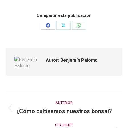
Compartir esta publicación
Share
Share
Share
on
on
on
Facebook
X
WhatsApp
Autor:
Benjamín Palomo
Navegación
ANTERIOR
entre
¿Cómo cultivamos nuestros bonsai?
Publicación
publicaciones
anterior:
SIGUIENTE