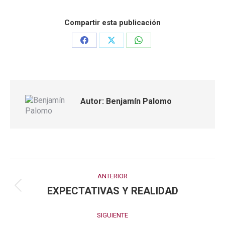
Compartir esta publicación
Share
Share
Share
on
on
on
Facebook
X
WhatsApp
Autor:
Benjamín Palomo
Navegación
ANTERIOR
entre
EXPECTATIVAS Y REALIDAD
Publicación
publicaciones
anterior:
SIGUIENTE