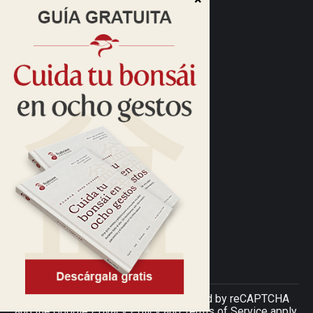
Dirección:
Cam. de las Caudalosas, s/n
28690 Brunete, Madrid
Cómo llegar>
Horario:
10:00 a 13:30
16:00 a 17:30
Horario de verano:
Tardes cerrado
Teléfono:
679 77 30 37
Hatoen © 2026 • This site is protected by reCAPTCHA
and the Google
Privacy Policy
and
Terms of Service
apply.